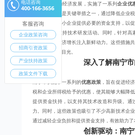
电话咨询
南宁市为推动经济发展，实施了一系列
企业优
400-166-3656
中，
税收减免
是关键举措之一，通过降低企业
持
计划，为中小企业提供必要的资金支持，以
客服咨询
励
措施，以支持技术研发活动。同时，针对高
企业政策咨询
户，为地方经济增长注入新鲜动力。这些措施
招商引资政策
更多投资者的目光。
深入了解南宁市
产业扶持政策
政策文件下载
南宁市实施了一系列的
优惠政策
，旨在促进经
税和企业所得税给予的优惠，使其能够大幅降
提供资金扶持，以支持其技术改造和升级。通
力。同时，这些政策也吸引了不少高新技术企
通过减轻企业负担和提供资金支持，有效助力了
创新驱动：南宁